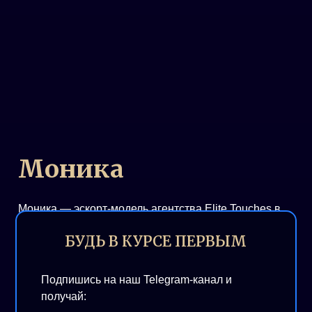
Моника
Моника — эскорт-модель агентства Elite Touches в
Белграде.
БУДЬ В КУРСЕ ПЕРВЫМ
Премиальный сервис, стиль и безопасность.
Cтоимость сопровождения
Подпишись на наш Telegram-канал и
получай: