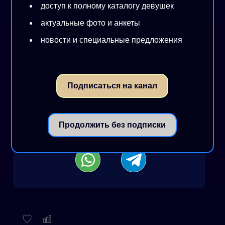
доступ к полному каталогу девушек
1 час - 300 $
актуальные фото и анкеты
2 часа - 600 $
новости и специальные предложения
Ночь - 1600 $
Подписаться на канал
*Перед тем как пригласить модель свяжитесь с
нами
Продолжить без подписки