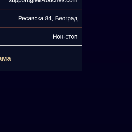
support@elit-touches.com
Ресавска 84, Београд
Нон-стоп
ама