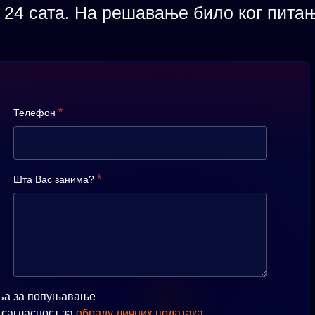
24 сата. На решавање било ког питањ
*
Телефон
*
Шта Вас занима?
ља за попуњавање
 сагласност за
обраду личних података
.