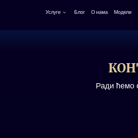
Назад
Услуге
Блог
О нама
Модели
Услуге
Ново
ВИП
КОН
Млади
Ради ћемо 