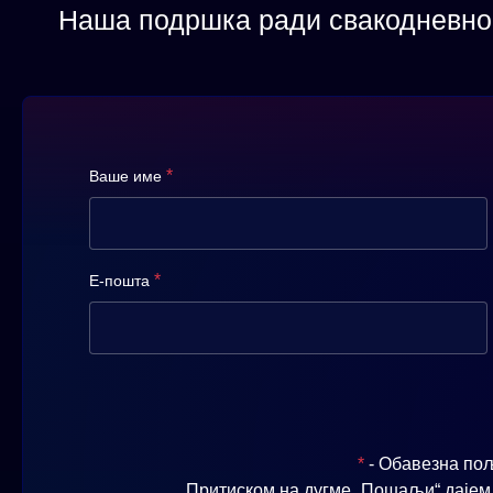
Наша подршка ради свакодневно 
*
Ваше име
*
Е-пошта
*
- Обавезна по
Притиском на дугме „Пошаљи“ дајем