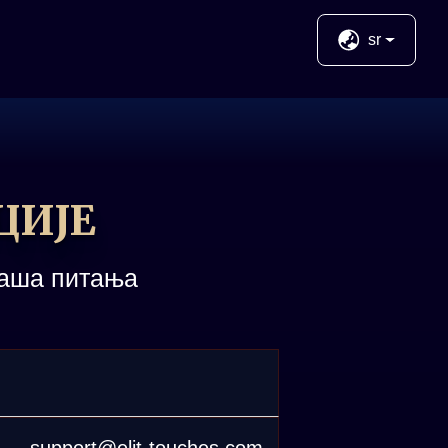
sr
ЦИЈЕ
Ваша питања