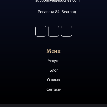
support@elit-touches.com
Ресавска 84, Белград
Мени
Услуге
Блог
О нама
Контакти