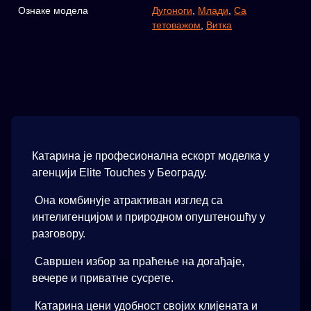
Ознаке модела
Дугоноги
,
Млади
,
Са
тетоважом
,
Витка
Катарина је професионална ескорт моделка у
агенцији Elite Touches у Београду.
Она комбинује атрактиван изглед са
интелигенцијом и природном опуштеношћу у
разговору.
Савршен избор за праћење на догађаје,
вечере и приватне сусрете.
Катарина цени удобност својих клијената и