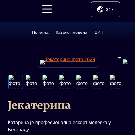
Назад
sr
Услуге
Почетна
Каталог модела
ВИП
Ново
ВИП
Млади
Јекатерина
Катарина је професионална ескорт моделка у
Београду.