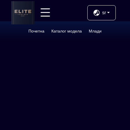
Назад
sr
Услуге
Почетна
Каталог модела
Млади
Ново
ВИП
Млади